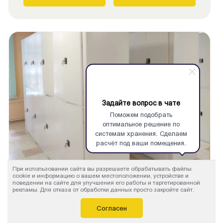
Задайте вопрос в чате
Поможем подобрать
оптимальное решение по
системам хранения. Сделаем
расчёт под ваши помещения.
При использовании сайта вы разрешаете обрабатывать файлы
cookie и информацию о вашем местоположении, устройстве и
поведении на сайте для улучшения его работы и таргетированной
Металлические стеллажи с дверцами и
рекламы. Для отказа от обработки данных просто закройте сайт.
замками
Согласен
Распашные двери, жалюзные, рольставни для