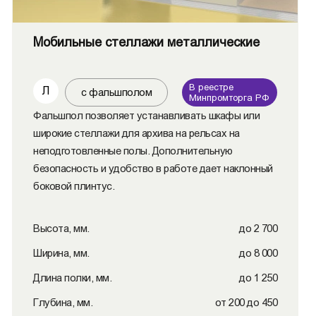
Мобильные стеллажи металлические
В реестре
Л
с фальшполом
Минпромторга РФ
Фальшпол позволяет устанавливать шкафы или
широкие стеллажи для архива на рельсах на
неподготовленные полы. Дополнительную
безопасность и удобство в работе дает наклонный
боковой плинтус.
Высота, мм.
до 2 700
Ширина, мм.
до 8 000
Длина полки, мм.
до 1 250
Глубина, мм.
от 200 до 450